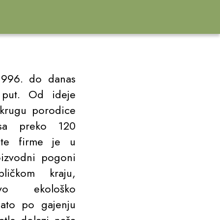
1996. do danas
put. Od ideje
 krugu porodice
sa preko 120
šte firme je u
izvodni pogoni
ličkom kraju,
Ovo ekološko
ato po gajenju