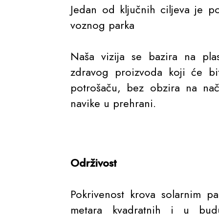
Jedan od ključnih ciljeva je po
voznog parka
Naša vizija se bazira na pla
zdravog proizvoda koji će bi
potrošaču, bez obzira na nač
navike u prehrani.
Održivost
Pokrivenost krova solarnim p
metara kvadratnih i u budu