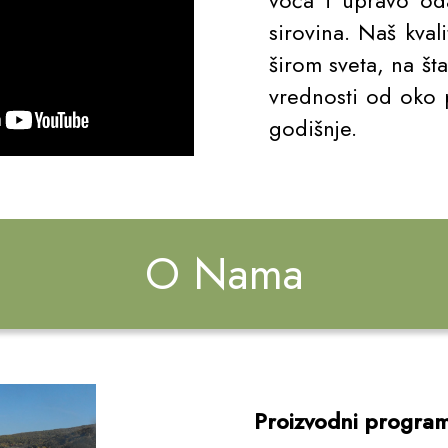
voća i upravo oda
sirovina. Naš kval
širom sveta, na št
vrednosti od oko 
godišnje.
O Nama
Proizvodni progra