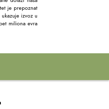
tle dolazi naša
itet je prepoznat
a ukazuje izvoz u
pet miliona evra
m