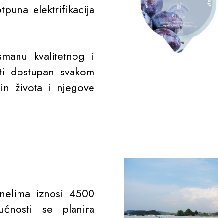
tpuna elektrifikacija
smanu kvalitetnog i
ti dostupan svakom
in života i njegove
anelima iznosi 4500
ćnosti se planira