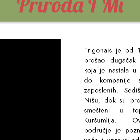
Priroda I Mi
Frigonais je od 
prošao dugačak 
koja je nastala u
do kompanije 
zaposlenih. Sedi
Nišu, dok su pro
smešteni u top
Kuršumlija. 
područje je pozn