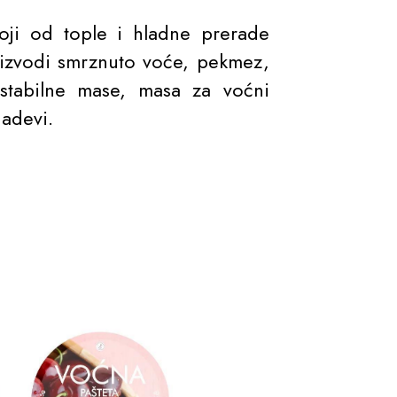
toji od tople i hladne prerade
izvodi smrznuto voće, pekmez,
 stabilne mase, masa za voćni
nadevi.