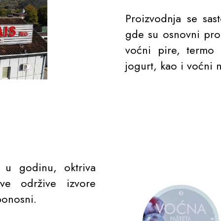
Proizvodnja se sas
gde su osnovni pro
voćni pire, termo
jogurt, kao i voćni 
 u godinu, oktriva
ve održive izvore
ponosni.